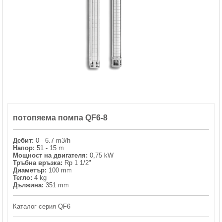
ХИДРОФОРНИ СЪДОВЕ (0)
СПРИНКЛЕРИ (0)
STAINLESS STELL PIPES AND PRESS FITTINGS (2)
ОМЕКОТИТЕЛИ (0)
потопяема помпа QF6-8
КОМПОНЕНТИ ЗА ОМЕКОТИТЕЛНИ СИСТЕМИ (6)
Дебит:
0 - 6.7 m3/h
Напор:
51 - 15 m
Мощност на двигателя:
0,75 kW
Тръбна връзка:
Rp 1 1/2"
Диаметър:
100 mm
Тегло:
4 kg
Дължина:
351 mm
Каталог серия QF6