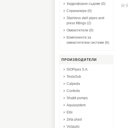
Хидрофорни съдове (0)
Спринклери (0)
Stainless stell pipes and
press fittings (2)
Омекотители (0)
Компоненти за
омекотителни системи (6)
ПРОИЗВОДИТЕЛИ
ISOPipes S.A.
TeslaSub
Calpeda
Conforto
Shakti pumps
Aquasystem
Elbi
Zeta plast
Victaulic