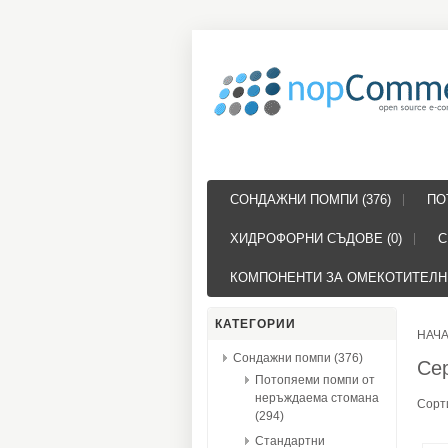
СОНДАЖНИ ПОМПИ (376)
ПО
ХИДРОФОРНИ СЪДОВЕ (0)
С
КОМПОНЕНТИ ЗА ОМЕКОТИТЕЛНИ
КАТЕГОРИИ
НАЧ
Сондажни помпи (376)
Се
Потопяеми помпи от
неръждаема стомана
Сорт
(294)
Стандартни