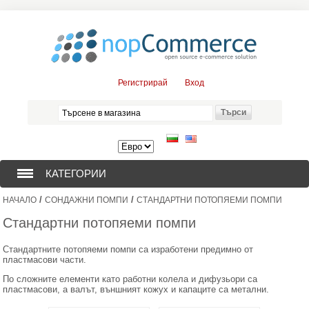
Регистрирай
Вход
КАТЕГОРИИ
/
/
НАЧАЛО
СОНДАЖНИ ПОМПИ
СТАНДАРТНИ ПОТОПЯЕМИ ПОМПИ
СОНДАЖНИ ПОМПИ (376)
Стандартни потопяеми помпи
ПОТОПЯЕМИ ДВИГАТЕЛИ (57)
Стандартните потопяеми помпи са изработени предимно от
пластмасови части.
СОЛАРНИ ПОМПИ (0)
По сложните елементи като работни колела и дифузьори са
пластмасови, а валът, външният кожух и капаците са метални.
ЦЕНТРОБЕЖНИ ПОМПИ (3)