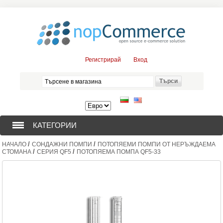
Регистрирай
Вход
КАТЕГОРИИ
/
/
НАЧАЛО
СОНДАЖНИ ПОМПИ
ПОТОПЯЕМИ ПОМПИ ОТ НЕРЪЖДАЕМА
СОНДАЖНИ ПОМПИ (376)
/
/
СТОМАНА
СЕРИЯ QF5
ПОТОПЯЕМА ПОМПА QF5-33
ПОТОПЯЕМИ ДВИГАТЕЛИ (57)
СОЛАРНИ ПОМПИ (0)
ЦЕНТРОБЕЖНИ ПОМПИ (3)