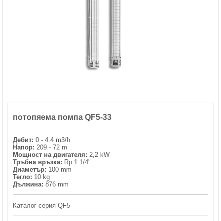
ХИДРОФОРНИ СЪДОВЕ (0)
СПРИНКЛЕРИ (0)
STAINLESS STELL PIPES AND PRESS FITTINGS (2)
ОМЕКОТИТЕЛИ (0)
потопяема помпа QF5-33
КОМПОНЕНТИ ЗА ОМЕКОТИТЕЛНИ СИСТЕМИ (6)
Дебит:
0 - 4.4 m3/h
Напор:
209 - 72 m
Мощност на двигателя:
2,2 kW
Тръбна връзка:
Rp 1 1/4"
Диаметър:
100 mm
Тегло:
10 kg
Дължина:
876 mm
Каталог серия QF5