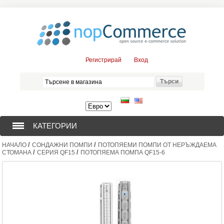
Регистрирай
Вход
КАТЕГОРИИ
/
/
НАЧАЛО
СОНДАЖНИ ПОМПИ
ПОТОПЯЕМИ ПОМПИ ОТ НЕРЪЖДАЕМА
СОНДАЖНИ ПОМПИ (376)
/
/
СТОМАНА
СЕРИЯ QF15
ПОТОПЯЕМА ПОМПА QF15-6
ПОТОПЯЕМИ ДВИГАТЕЛИ (57)
СОЛАРНИ ПОМПИ (0)
ЦЕНТРОБЕЖНИ ПОМПИ (3)