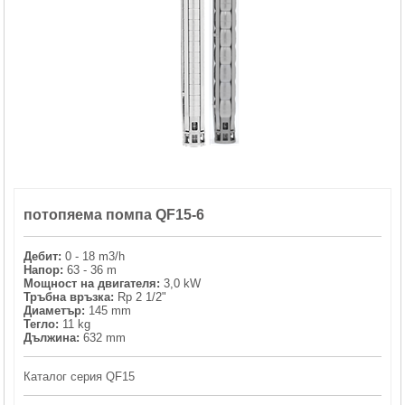
ХИДРОФОРНИ СЪДОВЕ (0)
СПРИНКЛЕРИ (0)
STAINLESS STELL PIPES AND PRESS FITTINGS (2)
ОМЕКОТИТЕЛИ (0)
потопяема помпа QF15-6
КОМПОНЕНТИ ЗА ОМЕКОТИТЕЛНИ СИСТЕМИ (6)
Дебит:
0 - 18 m3/h
Напор:
63 - 36 m
Мощност на двигателя:
3,0 kW
Тръбна връзка:
Rp 2 1/2"
Диаметър:
145 mm
Тегло:
11 kg
Дължина:
632 mm
Каталог серия QF15