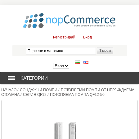
Регистрирай
Вход
КАТЕГОРИИ
/
/
НАЧАЛО
СОНДАЖНИ ПОМПИ
ПОТОПЯЕМИ ПОМПИ ОТ НЕРЪЖДАЕМА
СОНДАЖНИ ПОМПИ (376)
/
/
СТОМАНА
СЕРИЯ QF12
ПОТОПЯЕМА ПОМПА QF12-50
ПОТОПЯЕМИ ДВИГАТЕЛИ (57)
СОЛАРНИ ПОМПИ (0)
ЦЕНТРОБЕЖНИ ПОМПИ (3)