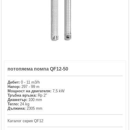
ХИДРОФОРНИ СЪДОВЕ (0)
СПРИНКЛЕРИ (0)
STAINLESS STELL PIPES AND PRESS FITTINGS (2)
ОМЕКОТИТЕЛИ (0)
потопяема помпа QF12-50
КОМПОНЕНТИ ЗА ОМЕКОТИТЕЛНИ СИСТЕМИ (6)
Дебит:
0 - 11 m3/h
Напор:
297 - 99 m
Мощност на двигателя:
7,5 kW
Тръбна връзка:
Rp 2"
Диаметър:
100 mm
Тегло:
24 kg
Дължина:
2305 mm
Каталог серия QF12