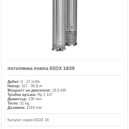
ХИДРОФОРНИ СЪДОВЕ (0)
СПРИНКЛЕРИ (0)
STAINLESS STELL PIPES AND PRESS FITTINGS (2)
ОМЕКОТИТЕЛИ (0)
потопяема помпа 6SDX 18/28
КОМПОНЕНТИ ЗА ОМЕКОТИТЕЛНИ СИСТЕМИ (6)
Дебит:
0 - 27 m3/h
Напор:
327 - 95,8 m
Мощност на двигателя:
18,5 kW
Тръбна връзка:
Rp 2 1/2"
Диаметър:
135 mm
Тегло:
31 kg
Дължина:
1319 mm
Каталог серия 6SDX 18