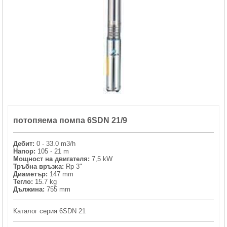
ХИДРОФОРНИ СЪДОВЕ (0)
СПРИНКЛЕРИ (0)
STAINLESS STELL PIPES AND PRESS FITTINGS (2)
ОМЕКОТИТЕЛИ (0)
потопяема помпа 6SDN 21/9
КОМПОНЕНТИ ЗА ОМЕКОТИТЕЛНИ СИСТЕМИ (6)
Дебит:
0 - 33.0 m3/h
Напор:
105 - 21 m
Мощност на двигателя:
7,5 kW
Тръбна връзка:
Rp 3"
Диаметър:
147 mm
Тегло:
15.7 kg
Дължина:
755 mm
Каталог серия 6SDN 21