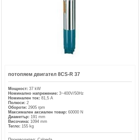
ХИДРОФОРНИ СЪДОВЕ (0)
СПРИНКЛЕРИ (0)
STAINLESS STELL PIPES AND PRESS FITTINGS (2)
ОМЕКОТИТЕЛИ (0)
потопяем двигател 8CS-R 37
КОМПОНЕНТИ ЗА ОМЕКОТИТЕЛНИ СИСТЕМИ (6)
Мощност:
37 kW
Номинално напрежение:
3~400V/50Hz
Номинален ток:
81,5 A
Полюси:
2
Обороти:
2905 rpm
Максимален аксиален товар:
60000 N
Диаметър:
191 mm
Височина:
1094 mm
Тегло:
155 kg
Производител:
Calpeda