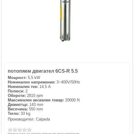
ХИДРОФОРНИ СЪДОВЕ (0)
СПРИНКЛЕРИ (0)
STAINLESS STELL PIPES AND PRESS FITTINGS (2)
ОМЕКОТИТЕЛИ (0)
потопяем двигател 6CS-R 5.5
КОМПОНЕНТИ ЗА ОМЕКОТИТЕЛНИ СИСТЕМИ (6)
Мощност:
5,5 kW
Номинално напрежение:
3~400V/50Hz
Номинален ток:
14,5 A
Полюси:
2
Обороти:
2815 rpm
Максимален аксиален товар:
20000 N
Диаметър:
143 mm
Височина:
550 mm
Тегло:
33 kg
Производител:
Calpeda