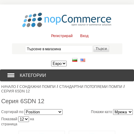
Регистрирай
Вход
КАТЕГОРИИ
/
/
/
НАЧАЛО
СОНДАЖНИ ПОМПИ
СТАНДАРТНИ ПОТОПЯЕМИ ПОМПИ
СОНДАЖНИ ПОМПИ (376)
СЕРИЯ 6SDN 12
Серия 6SDN 12
ПОТОПЯЕМИ ДВИГАТЕЛИ (57)
Сортирай по
Покажи като
СОЛАРНИ ПОМПИ (0)
Показвай
на
страница
ЦЕНТРОБЕЖНИ ПОМПИ (3)