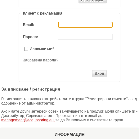
Клиент с рекламация
ХИДРОФОРНИ СЪДОВЕ (0)
Email:
СПРИНКЛЕРИ (0)
Парола:
STAINLESS STELL PIPES AND PRESS FITTINGS (2)
Запомни ме?
ОМЕКОТИТЕЛИ (0)
Забравена парола?
КОМПОНЕНТИ ЗА ОМЕКОТИТЕЛНИ СИСТЕМИ (6)
За вписване / регистрация
Регистрацията включва потребителите в група "Регистрирани клиенти" след
одобрение от администратор.
Ако имате други интереси освен закупуването на продукт, моля опишете ги -
Дистрибутор, Сервизен агент, Проектант и т.н. в email до
management@acquaspring.eu,
за да Ви включим в съответната група.
ИНФОРМАЦИЯ